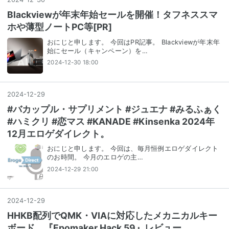
Blackviewが年末年始セールを開催！タフネススマ
ホや薄型ノートPC等[PR]
おにじと申します。 今回はPR記事。 Blackviewが年末年
始にセール（キャンペーン）を…
2024-12-30 18:00
2024
-
12
-
29
#バカップル・サプリメント #ジュエナ #みるふぁく
#ハミクリ #恋マス #KANADE #Kinsenka 2024年
12月エロゲダイレクト。
おにじと申します。 今回は、毎月恒例エロゲダイレクト
のお時間。 今月のエロゲの主…
2024-12-29 21:00
2024
-
12
-
29
HHKB配列でQMK・VIAに対応したメカニカルキー
ボード。『Epomaker Hack 59』レビュー