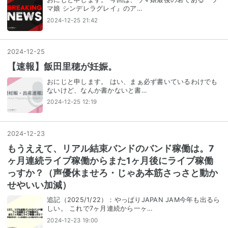
マ娘 シンデレラグレイ』のア…
2024-12-25 21:42
2024
-
12
-
25
【速報】飯田里穂が妊娠。
おにじと申します。 はい、まぁ必ず書いているわけでも
ないけど、なんか書かないと書…
2024-12-25 12:19
2024
-
12
-
23
もうええて、リアル結束バンドのバンド稼働は。7
ヶ月連続ライブ稼働からまた1ヶ月後にライブ稼働
っすか？（声優休ませろ・じゃあ本筋さっさと動か
せやいい加減）
追記（2025/1/22）：やっぱりJAPAN JAM今年も出るら
しい。 これで7ヶ月連続から一ヶ…
2024-12-23 19:00