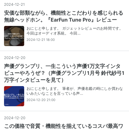
2024
-
12
-
21
安価な部類ながら、機能性とこだわりを感じられる
無線ヘッドホン。『EarFun Tune Pro』レビュー
おにじと申します。 ガジェットレビューのお時間です。
今回はオーディオ系統。 今回…
2024-12-21 18:00
2024
-
12
-
20
声優グランプリ、一生こういう声優1万文字インタ
ビューやろうぜ？（声優グランプリ1月号 鈴代紗弓1
万字インタビューを見て）
おにじと申します。 筆者が、声優名鑑の時にしか買わな
いみたいなことを言っている声…
2024-12-20 21:00
2024
-
12
-
20
この価格で音質・機能性を揃えているコスパ最高ワ