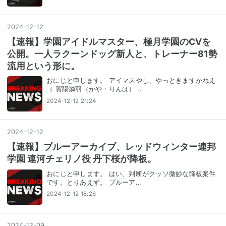
2024
-
12
-
12
【速報】学園アイドルマスター、極月学園のCVを
公開。一人ラクーンドッグ新人と、トレーナー81勢
流用という形に。
おにじと申します。 アイマスやし、やっときますかねえ
（ 賀陽燐羽（かや・りんは） …
2024-12-12 21:24
2024
-
12
-
12
【速報】ブルーアーカイブ、レッドウィンター連邦
学園 連河チェリノ役 丹下桜が降板。
おにじと申します。 はい、判断がクッソ微妙な降板案件
です。とりあえず。 ブルーア…
2024-12-12 18:26
2024
-
12
-
09