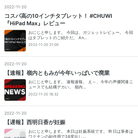
2022
-
11
-
20
コスパ高の10インチタブレット！ #CHUWI
『HiPad Max』レビュー
おにじと申します。 今回は、ガジェットレビュー。 今回
はタブレットのご紹介だ。 An…
2022-11-20 21:00
2022
-
11
-
20
【速報】嶺内ともみが今年いっぱいで廃業
おにじと申します。 速報速報。 え～、今年の声優関連ニ
ュースでも結構デカい。 嶺内…
2022-11-20 18:32
2022
-
11
-
20
【遅報】西明日香が妊娠
おにじと申します。 本日は妊娠系統です。 昨日は筆者は
ワクチンの副作用で38度出し…