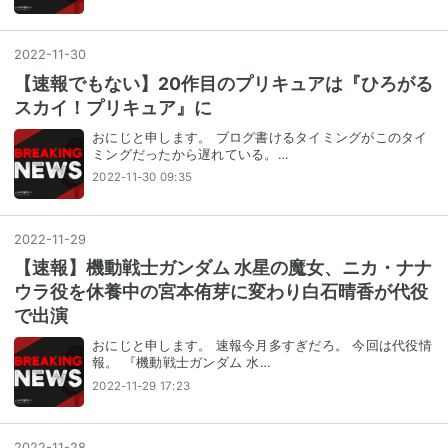
2022
-
11
-
30
【速報でもない】20作目のプリキュアは『ひろがる
スカイ！プリキュア』に
おにじと申します。 ブログ書けるタイミングがこのタイ
ミングだったから遅れている。…
2022-11-30 09:35
2022
-
11
-
29
【速報】機動戦士ガンダム 水星の魔女、ニカ・ナナ
ウラ役を休養中の宮本侑芽に変わり白石晴香が代役
で出演
おにじと申します。 速報今月多すぎだろ。 今回は代役情
報。 『機動戦士ガンダム 水…
2022-11-29 17:23
2022
-
11
-
28