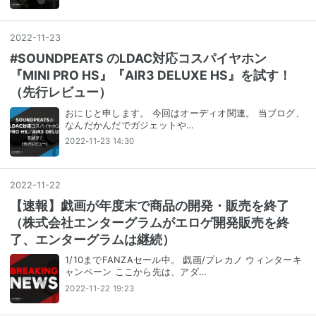
2022
-
11
-
23
#SOUNDPEATS のLDAC対応コスパイヤホン
『MINI PRO HS』『AIR3 DELUXE HS』を試す！
（先行レビュー）
おにじと申します。 今回はオーディオ関連。 当ブログ、
なんだかんだでガジェットや…
2022-11-23 14:30
2022
-
11
-
22
【速報】戯画が年度末で商品の開発・販売を終了
（株式会社エンターグラムがエロゲ開発販売を終
了、エンターグラムは継続）
1/10までFANZAセール中。 戯画/プレカノ ウィンターキ
ャンペーン ここから先は、アダ…
2022-11-22 19:23