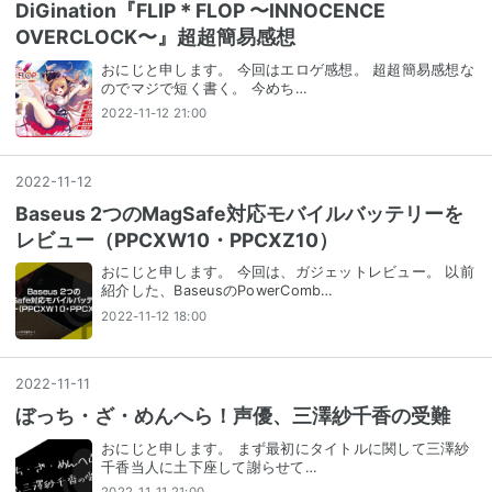
DiGination『FLIP＊FLOP 〜INNOCENCE
OVERCLOCK〜』超超簡易感想
おにじと申します。 今回はエロゲ感想。 超超簡易感想な
のでマジで短く書く。 今めち…
2022-11-12 21:00
2022
-
11
-
12
Baseus 2つのMagSafe対応モバイルバッテリーを
レビュー（PPCXW10・PPCXZ10）
おにじと申します。 今回は、ガジェットレビュー。 以前
紹介した、BaseusのPowerComb…
2022-11-12 18:00
2022
-
11
-
11
ぼっち・ざ・めんへら！声優、三澤紗千香の受難
おにじと申します。 まず最初にタイトルに関して三澤紗
千香当人に土下座して謝らせて…