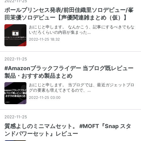
2022
-
11
-
25
ポールプリンセス発表/前田佳織里ソロデビュー/峯
田茉優ソロデビュー【声優関連雑まとめ（仮）】
おにじと申します。 なんかこう、記事にするべきでもな
いだろくらいの内容が集まった…
2022-11-25 18:32
2022
-
11
-
25
#Amazonブラックフライデー 当ブログ既レビュー
製品・おすすめ製品まとめ
おにじと申します。 当ブログでは、最近ガジェットブロ
グの要素も増えてきてるので、…
2022-11-25 03:00
2022
-
11
-
25
質感よしのミニマムセット。 #MOFT『Snap スタ
ンドパワーセット』レビュー